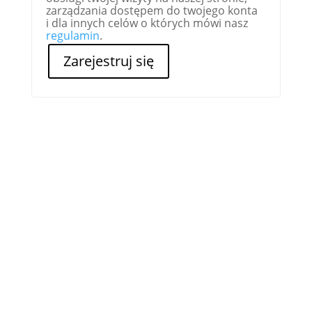
zarządza­nia dostępem do two­jego kon­ta
i dla innych celów o których mówi nasz
reg­u­lamin
.
Zarejestruj się