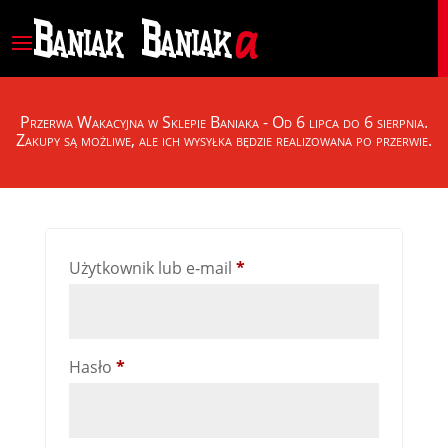
Przerwa Wakacyjna w Sklepie Baniaka - Od 6 lipca do 6 sierpnia.
Zakupy są możliwe, ale ich wysyłka będzie realizowana po przerwie.
Zaloguj się
Użytkown­ik lub e‑mail
*
Hasło
*