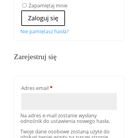
Zapamię­taj mnie
Zaloguj się
Nie pamię­tasz hasła?
Zarejestruj się
Adres email
*
Na adres e‑mail zostanie wysłany
odnośnik do ustaw­ienia nowego hasła.
Two­je dane osobowe zostaną użyte do
obsłu­gi two­jej wiz­y­ty na naszej stron­ie,