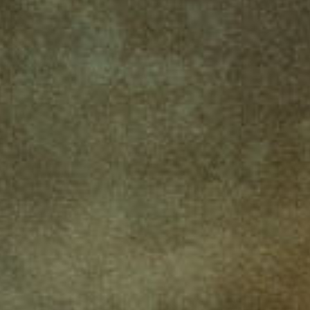
A może szukasz kar­cian­ki? Wejdź do świa­ta obłę­du
z dynam­iczną i kli­maty­czną Radą Pię­ciu. Wzmoc­nij
roz­gry­wkę dodatkiem „Śmierć nas nie rozłączy”
i kolekcjonuj unika­towe kar­ty chro­ma oraz auto­grafy
z kampanii.
Jeśli jed­nak tylko RPG są Twoim światem, prze­jrzyj
nasze akce­so­ria, które nadadzą kli­matu Twoim sesjom?
Zaprasza­my po ban­kno­ty z XX wieku, unikalne Księ­gi
Mitów, solidne mon­e­ty czy zestawy do liczenia amu­
nicji jak wieże, bęben­ki i magazynki.
Zaprasza­my na zakupy
Bani­akowa Ekipa Sklepowa