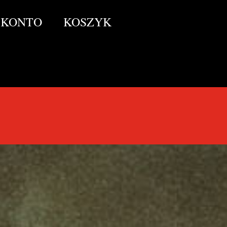
KONTO
KOSZYK
Witaj w Sklepie Baniaka!
To tutaj zna­jdziesz wszys­tko, co pow­stało z sesji, his­
torii i światów wykre­owanych na kanale Bani­ak Bani­a­ka
– od kul­towych opowiadań i gier, po ory­gi­nalne akce­
so­ria, które oży­wią Two­je ses­je RPG.
Sięg­nij po Niedopowiedziane His­to­rie – antolo­gie
pełne mroku, emocji i fab­u­larnych smaczków z uni­w­er­
sów BCU, BBU i 2M3D.
Dla początku­ją­cych Mis­trzów
Gry i graczy mamy też nieza­stą­pi­ony porad­nik Adep­
tus Erpe­gus, a jeśli chcesz wpierw utulić swo­ją pociechę
do snu — wybierz Posi­adłość Maleńst­wa, uroczą
opowieść o mieszkańcu głębin.