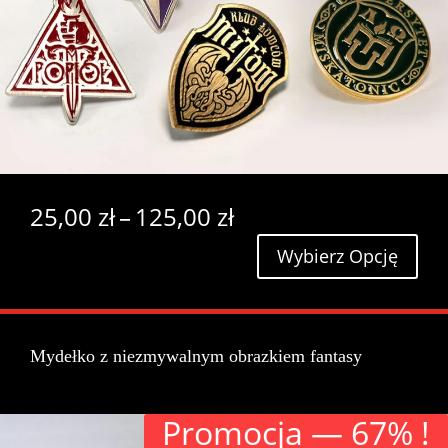
Zakres
25,00
zł
–
125,00
zł
cen:
Wybierz Opcję
od
25,00 zł
do
125,00 zł
Mydełko z niezmywalnym obrazkiem fantasy
Pro­moc­ja — 67% !