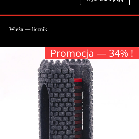
od
29,00 zł
do
87,00 zł
Wieża — licznik
Pro­moc­ja — 34% !