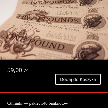
59,00
zł
Dodaj do Koszyka
Cthranki — pakiet 140 banknotów