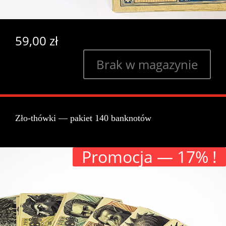
59,00
zł
Brak w magazynie
Zło-thówki — pakiet 140 banknotów
Pro­moc­ja — 17% !