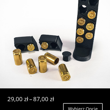
Zakres
29,00
zł
–
87,00
zł
cen:
Wybierz Opcję