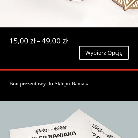
Zakres
15,00
zł
–
49,00
zł
cen:
Wybierz Opcję
od
15,00 zł
do
49,00 zł
Bon prezentowy do Sklepu Baniaka