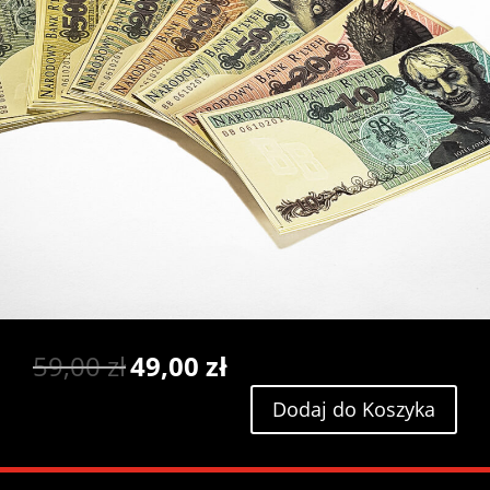
Pier­
Aktu­
59,00
zł
49,00
zł
wot­
al­
Dodaj do Koszyka
na
na
cena
cena
wynosiła:
wynosi: