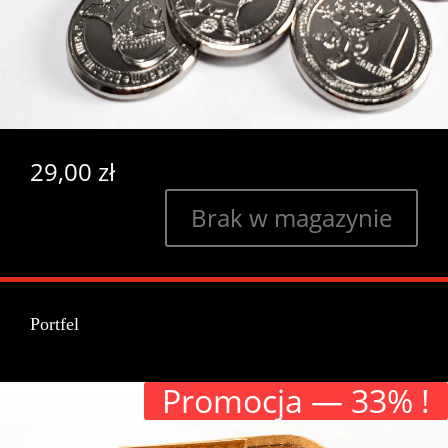
29,00
zł
Brak w magazynie
Portfel
Pro­moc­ja — 33% !