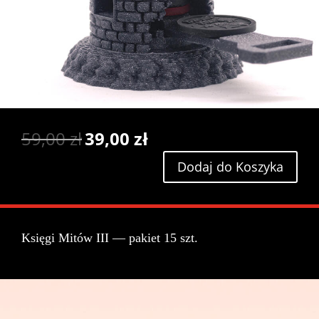
Pier­
Aktu­
59,00
zł
39,00
zł
wot­
al­
Dodaj do Koszyka
na
na
cena
cena
wynosiła:
wynosi:
59,00 zł.
39,00 zł.
Księgi Mitów III — pakiet 15 szt.