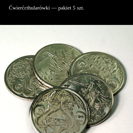
59,00 zł.
49,00 zł.
Ćwierćcthularówki — pakiet 5 szt.