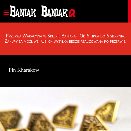
Akcesoria
RPGowe i Bani­akowe gadże­ty pole­ca­ją się szanownym kupu­ją­
cym! Już dzisi­aj tch­nij w swo­je życie nieco finezji i fan­tazji dzię­
Przerwa Wakacyjna w Sklepie Baniaka - Od 6 lipca do 6 sierpnia.
ki niesamow­itym przed­miotom, które czeka­ją na Ciebie
Zakupy są możliwe, ale ich wysyłka będzie realizowana po przerwie.
właśnie tutaj!
Pin Kharaków