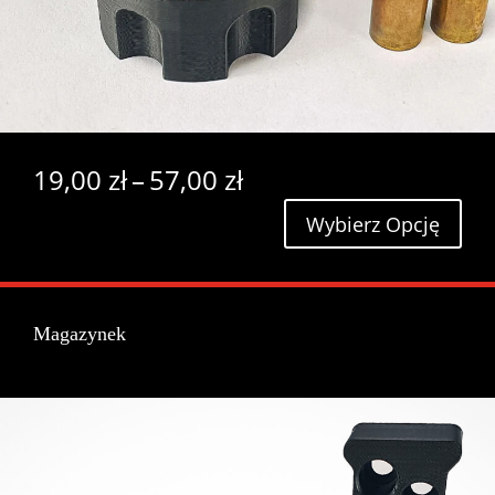
Zakres
19,00
zł
–
57,00
zł
cen:
Wybierz Opcję
od
19,00 zł
do
57,00 zł
Magazynek