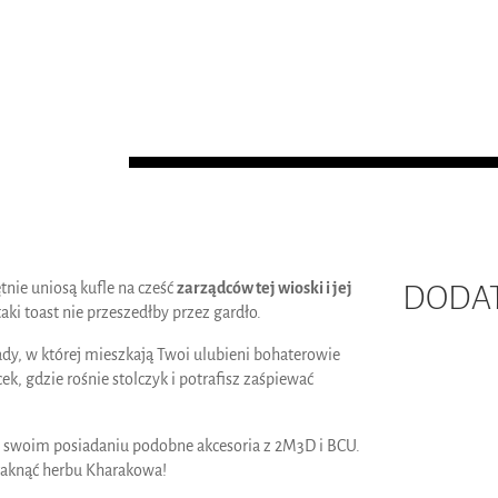
tnie uniosą kufle na cześć
zarządców tej wioski i jej
DODAT
aki toast nie przeszedłby przez gardło.
dy, w której mieszkają Twoi ulubieni bohaterowie
k, gdzie rośnie stolczyk i potrafisz zaśpiewać
ż w swoim posiadaniu podobne akcesoria z 2M3D i BCU.
abraknąć herbu Kharakowa!