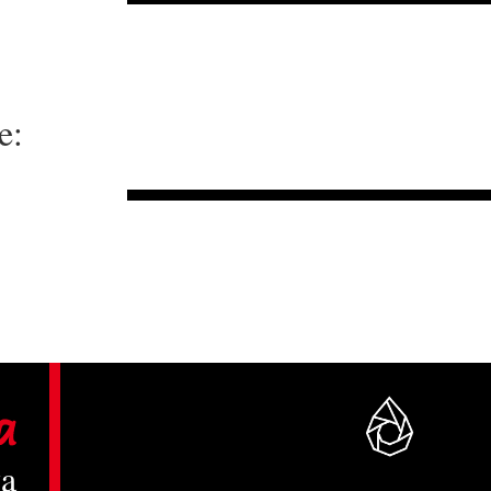
e:
ka