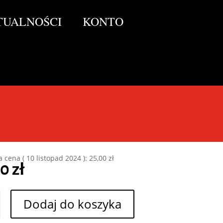
TUALNOŚCI
KONTO
 Kharaków
, patynowany herb Kharakowa z kampanii Baniak
mer Universe
a cena (
10 listopad 2024
):
25,00
zł
00
zł
Dodaj do koszyka