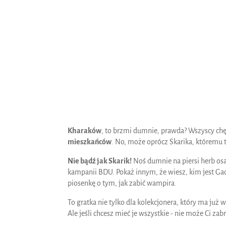
Kharaków
, to brzmi dumnie, prawda? Wszyscy chę
mieszkańców
. No, może oprócz Skarika, któremu t
Nie bądź jak Skarik!
Noś dumnie na piersi herb osa
kampanii BDU. Pokaż innym, że wiesz, kim jest Gace
piosenkę o tym, jak zabić wampira.
To gratka nie tylko dla kolekcjonera, który ma ju
Ale jeśli chcesz mieć je wszystkie - nie może Ci z