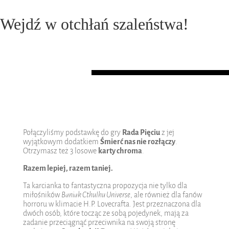
Wejdź w otchłań szaleństwa!
Połączyliśmy podstawkę do gry
Rada Pięciu
z jej
wyjątkowym dodatkiem
Śmierć nas nie rozłączy
.
Otrzymasz też 3 losowe
karty chroma
.
Razem lepiej, razem taniej.
Ta karcianka to fantastyczna propozycja nie tylko dla
miłośników
Baniak Cthulhu Universe
, ale również dla fanów
horroru w klimacie H.P. Lovecrafta. Jest przeznaczona dla
dwóch osób, które tocząc ze sobą pojedynek, mają za
zadanie przeciągnąć przeciwnika na swoją stronę