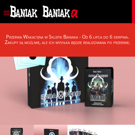
Przerwa Wakacyjna w Sklepie Baniaka - Od 6 lipca do 6 sierpnia.
Zakupy są możliwe, ale ich wysyłka będzie realizowana po przerwie.