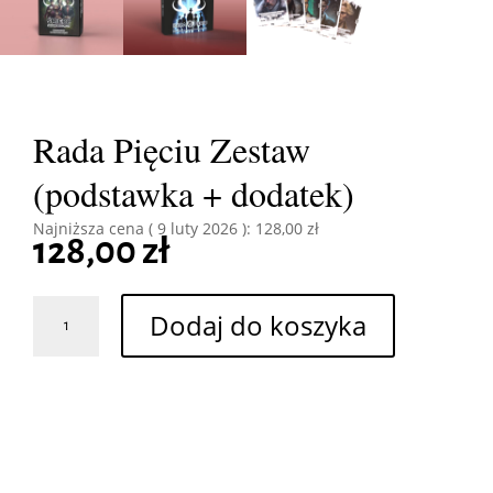
Rada Pięciu Zestaw
(podstawka + dodatek)
Najniższa cena (
9 luty 2026
):
128,00
zł
128,00
zł
ilość
Dodaj do koszyka
Rada
Pięciu
Zestaw
(podstawka
+
dodatek)