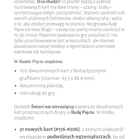
szaleństwa.
O co chodzi?
To proste! Każda z pięknie
ilustrowanych kart ma dwie strony – czarną i białą –
symbolizujące obłęd i poczytalność. Wybierz spośród nich
swoich ulubionych bohaterów, stwórz własną talię i walcz
o to, aby zdobyć przewagę na planszy. Rozgrywka
Rady
Pięciu
nie trwa długo – zazwyczaj partię można ukończyć w
10-30 minut. Pojemne opakowanie gry umożliwi Ci nie
tylko przechowywanie kart w koszulkach, ale również
poszerzanie swojej kolekcji o egzemplarze premiowe,
eventowe lub turniejowe.
W
Radzie Pięciu
znajdziesz:
100 dwustronnych kart z fantastycznymi
grafikami (rozmiar: 63.5 x 88.9 mm),
dwustronną planszę,
instrukcję do gry.
Dodatek
Śmierć nas nie rozłączy
zawiera 60 dwustronnych
kart przeznaczonych do gry w
Radę Pięciu
. W środku
znajdziesz:
31 nowych kart (#176-#206)
, z których większość
występuje w
podwójnych egzemplarzach
, by od