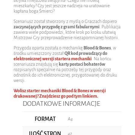
skrywa miejscowa świątynia? Czego nie mówią
mieszkańcy? Czy jest jeszcze nadzieja na uratowanie
kapłana boga Śmierci?
Scenariusz został stworzony z myślą o Graczach dopiero
zaczynających przygodę z grami fabularnymi
. Publikacja
zawiera wiele podpowiedzi, które krok po kroku ułatwią
Mistrzowi Gry przeprowadzenie niezapomnianej historii.
Przygoda oparta została o mechanikę
Blood & Bones
, w
środku umieszczony został
QR kod prowadzący do
elektronicznej wersji startera mechaniki
. Na końcu
scenariusza znajdują się
karty postaci bohaterów
rozpisanych specjalnie na potrzeby tej przygody oraz
odnośnik do ich elektronicznej, przygotowanej do druku
wersji.
Wolisz starter mechaniki Blood & Bones w wersji
drukowanej? Znajdziesz go pod tym linkiem.
DODATKOWE INFORMACJE
FORMAT
A4
ILOŚĆ STRON
42