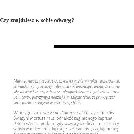
Czy znajdziesz w sobie odwagę?
Mimo że niebezpieczeństwo czyha na każdym kroku - w zaroślach,
ciemności i splugawionych duszach - odważni sprawiają, że mamy
siłę stawiać twarzą w twarz z okropieństwami tego świata. To na
bohaterów patrzymy z nadzieją i wdzięcznością, że prą w przód
tam, gdzie inni biegną w przeciwną stronę.
W przygodzie
Przez Bramy Śmierci
czwórka wysłanników
Świątyni Mortusa musi odnaleźć zaginionego kapłana
Petera Weissa, podczas gdy wszyscy okoliczni mieszkańcy
wioski Munkenhof zdają się znać jego los. Jaką tajemnicę