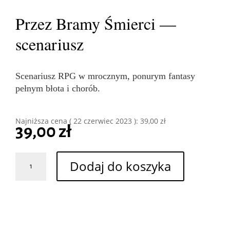
Przez Bramy Śmierci —
scenariusz
Scenariusz RPG w mrocznym, ponurym fantasy
pełnym błota i chorób.
Najniższa cena (
22 czerwiec 2023
):
39,00
zł
39,00
zł
ilość
Dodaj do koszyka
Przez
Bramy
Śmierci
-
scenariusz