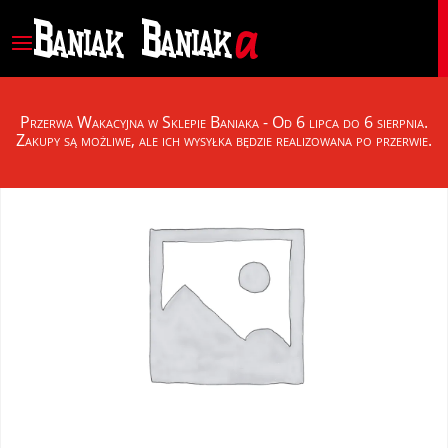
Przerwa Wakacyjna w Sklepie Baniaka - Od 6 lipca do 6 sierpnia.
Zakupy są możliwe, ale ich wysyłka będzie realizowana po przerwie.